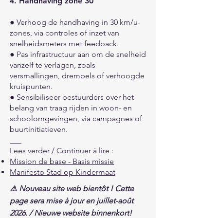
4. Handhaving zone 30
● Verhoog de handhaving in 30 km/u-
zones, via controles of inzet van
snelheidsmeters met feedback.
● Pas infrastructuur aan om de snelheid
vanzelf te verlagen, zoals
versmallingen, drempels of verhoogde
kruispunten.
● Sensibiliseer bestuurders over het
belang van traag rijden in woon- en
schoolomgevingen, via campagnes of
buurtinitiatieven.
___
Lees verder / Continuer à lire :
Mission de base - Basis missie
Manifesto Stad op Kindermaat
⚠️ Nouveau site web bientôt ! Cette
page sera mise à jour en juillet-août
2026. / Nieuwe website binnenkort!