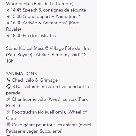
Woodpecker/Bois de La Cambre)
🔹14:45 Speech & consignes de sécurité
🔹15:00 Grand départ + Animations*
🔹16:00 Arrivée & Animations* (Parc
Royale)
🔹18:00 Fin des festivités
Stand Kidical Mass @ Village Fête de l'Iris
(Parc Royale) : Atelier 'Pimp my shirt' 12-
18h
*ANIMATIONS
🔧 Check vélo & Grimage
🎧 3 DJs vélos + music en live pendant la
parade
🎉 Char licorne vélo (Alves), cuistax (Park
Poetik)
🎉 Foodtrucks vélo (welkom!), Wheel of
Care
🏁 Cake géant pour tous les enfants (merci
Pâtisserie vegan
Succulente
)