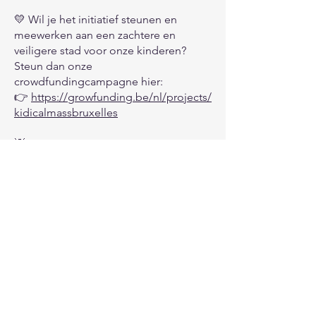
💛 Wil je het initiatief steunen en
meewerken aan een zachtere en
veiligere stad voor onze kinderen?
Steun dan onze
crowdfundingcampagne hier:
👉
https://growfunding.be/nl/projects/
kidicalmassbruxelles
💡 BELANGRIJK OM TE WETEN
👨‍👩‍👧 Ouders blijven verantwoordelijk
voor de veiligheid van hun kinderen
🚦 Tijdens de parade houden we ons
aan de verkeersregels
📸 Er worden foto’s en video’s gemaakt
tijdens het evenement en gedeeld via
onze kanalen
Met de financiële steun van:
Clean Cities, Alveus Coop, Les Fêtes
de l’Iris, Cera, Grafik.brussels en onze