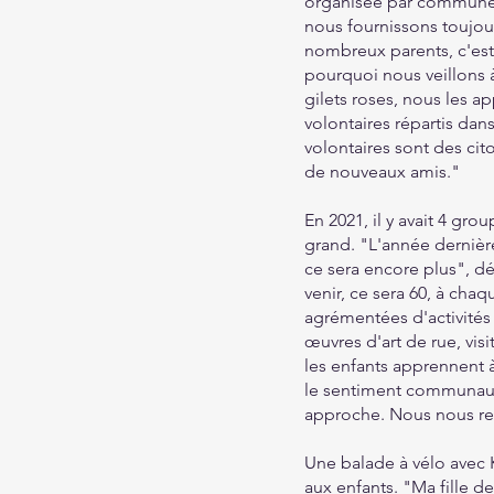
organisée par commune,
nous fournissons toujou
nombreux parents, c'est s
pourquoi nous veillons à
gilets roses, nous les a
volontaires répartis dan
volontaires sont des cit
de nouveaux amis."
En 2021, il y avait 4 gro
grand. "L'année dernière
ce sera encore plus", dé
venir, ce sera 60, à ch
agrémentées d'activités
œuvres d'art de rue, vi
les enfants apprennent à
le sentiment communaut
approche. Nous nous re
Une balade à vélo avec 
aux enfants. "Ma fille de