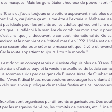
 des masques. Mais les gens étaient heureux de pouvoir sortir.
is 10 ans et j'avais toujours une voiture auparavant, mais plus de
ut à vélo, car j'aime ça et j'aime être à l'extérieur. Malheureus
st pas idéale pour les enfants ou les adultes qui veulent faire du
alors que j'ai réfléchi à la manière de combiner mon amour pour 
 c'est ainsi que j'ai découvert le concept international de Kidica
cisco et le nom vient de 'critical mass' en 1992. L'idée est de r
e se rassembler pour créer une masse critique, à vélo et reven
. Car la route appartient toujours à tout le monde."
 est donc un concept repris qui existe depuis plus de 30 ans. 
ulaire dans d'autres pays et la version bruxelloise de Leticia com
s sommes suivis par des gens de Buenos Aires, de Québec et
elle. "Avec Kidical Mass, nous voulons encourager les enfants à f
vélo sur la voie publique de manière festive et ainsi promouvoi
Bruxelles sont organisées par différents organisateurs. Des bou
t par les magasins de vélos, les comités de parents, etc. "Une 