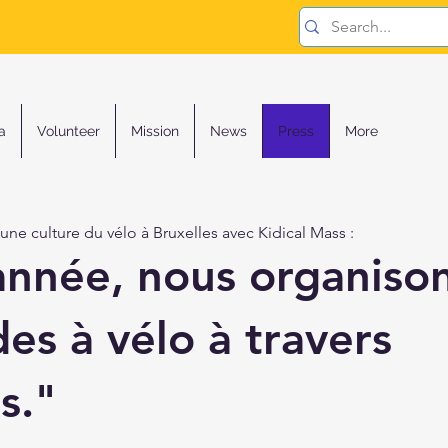
a
Volunteer
Mission
News
Press
More
t une culture du vélo à Bruxelles avec Kidical Mass :
année, nous organiso
es à vélo à travers
s."