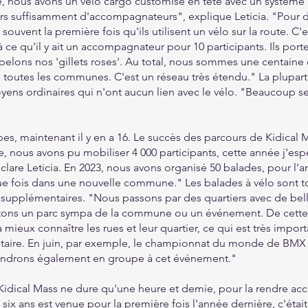
 nous avons un vélo cargo customisé en tête avec un système 
rs suffisamment d'accompagnateurs", explique Leticia. "Pour 
ouvent la première fois qu'ils utilisent un vélo sur la route. C'e
 ce qu'il y ait un accompagnateur pour 10 participants. Ils port
ppelons nos 'gillets roses'. Au total, nous sommes une centaine
s toutes les communes. C'est un réseau très étendu." La plupar
oyens ordinaires qui n'ont aucun lien avec le vélo. "Beaucoup se 
upes, maintenant il y en a 16. Le succès des parcours de Kidical 
, nous avons pu mobiliser 4 000 participants, cette année j'es
clare Leticia. En 2023, nous avons organisé 50 balades, pour l'
aque fois dans une nouvelle commune." Les balades à vélo sont t
 supplémentaires. "Nous passons par des quartiers avec de bel
sitons un parc sympa de la commune ou un événement. De cette
 mieux connaître les rues et leur quartier, ce qui est très impor
aire. En juin, par exemple, le championnat du monde de BMX
ndrons également en groupe à cet événement."
Kidical Mass ne dure qu'une heure et demie, pour la rendre acc
 six ans est venue pour la première fois l'année dernière, c'étai