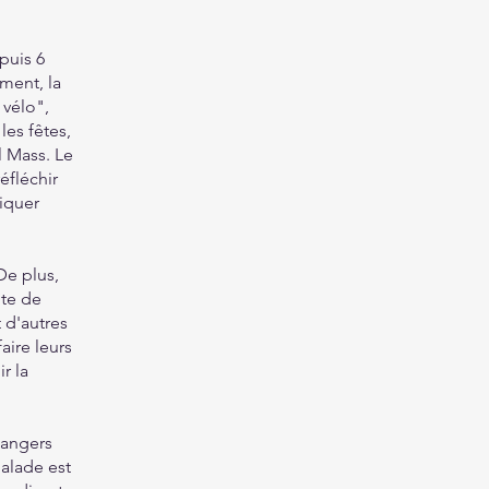
"
puis 6
ement, la
 vélo",
les fêtes,
l Mass. Le
éfléchir
diquer
De plus,
pte de
 d'autres
aire leurs
r la
langers
balade est