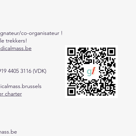
gnateur/co-organisateur !
le trekkers!
idicalmass.be
8919 4405 3116 (VDK)
icalmass.brussels
r charter
mass.be