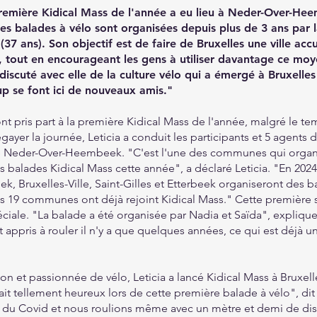
remière Kidical Mass de l'année a eu lieu à Neder-Over-He
es balades à vélo sont organisées depuis plus de 3 ans par 
(37 ans). Son objectif est de faire de Bruxelles une ville accu
o, tout en encourageant les gens à utiliser davantage ce mo
iscuté avec elle de la culture vélo qui a émergé à Bruxelles
p se font ici de nouveaux amis."
ont pris part à la première Kidical Mass de l'année, malgré le t
gayer la journée, Leticia a conduit les participants et 5 agents 
 de Neder-Over-Heembeek. "C'est l'une des communes qui organ
s balades Kidical Mass cette année", a déclaré Leticia. "En 2024
 Bruxelles-Ville, Saint-Gilles et Etterbeek organiseront des b
es 19 communes ont déjà rejoint Kidical Mass." Cette première s
iale. "La balade a été organisée par Nadia et Saïda", explique 
appris à rouler il n'y a que quelques années, ce qui est déjà u
n et passionnée de vélo, Leticia a lancé Kidical Mass à Bruxell
it tellement heureux lors de cette première balade à vélo", dit 
se du Covid et nous roulions même avec un mètre et demi de di