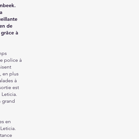
embeek.
la
eillante
yen de
 grâce à
emps
de police à
isent
, en plus
alades à
ortie est
Leticia.
n grand
es en
Leticia.
stance