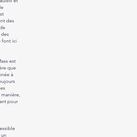
audio et
de
st
ent des
 de
t des
font ici
Mass est
père que
année à
oujours
les
 manière,
tant pour
essible
t un