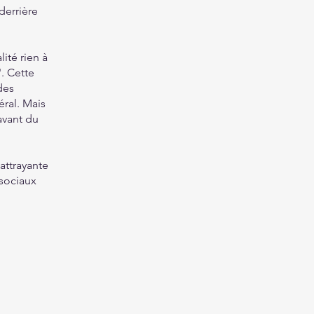
derrière
ité rien à
. Cette
des
éral. Mais
avant du
attrayante
 sociaux