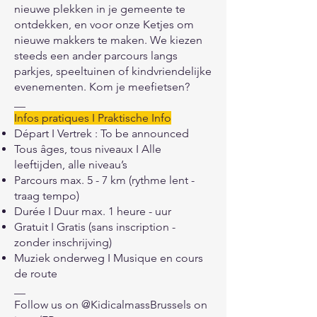
nieuwe plekken in je gemeente te
ontdekken, en voor onze Ketjes om
nieuwe makkers te maken. We kiezen
steeds een ander parcours langs
parkjes, speeltuinen of kindvriendelijke
evenementen. Kom je meefietsen?
__
Infos pratiques I Praktische Info
Départ I Vertrek : To be announced
Tous âges, tous niveaux I Alle
leeftijden, alle niveau’s
Parcours max. 5 - 7 km (rythme lent -
traag tempo)
Durée I Duur max. 1 heure - uur
Gratuit I Gratis (sans inscription -
zonder inschrijving)
Muziek onderweg I Musique en cours
de route
__
Follow us on @KidicalmassBrussels on