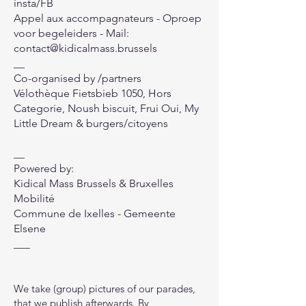
insta/FB
Appel aux accompagnateurs - Oproep
voor begeleiders - Mail:
contact@kidicalmass.brussels
__
Co-organised by /partners
Vélothèque Fietsbieb 1050, Hors
Categorie, Noush biscuit, Frui Oui, My
Little Dream & burgers/citoyens
__
Powered by:
Kidical Mass Brussels & Bruxelles
Mobilité
Commune de Ixelles - Gemeente
Elsene
___
We
take (group) pictures of our parades,
that we publish afterwards. By