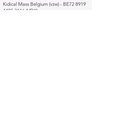
Kidical Mass Belgium (vzw) - ​BE72
8919
4405 3116
(VDK)
Want to be a sponsor ?
contact@kidicalmass.brussels
Sponsorformulas
-
Sponsor & partner
charter
Contact Presse/Pers
Kidical Mass Belgium
Leticia Sere - coordination
Cecilia Pagola - PR -
cecilia@kidicalmass.be
0495 81 27 95
-
bike@kidicalmass.be
Follow us on: